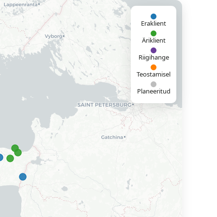
Eraklient
Äriklient
Riigihange
Teostamisel
Planeeritud