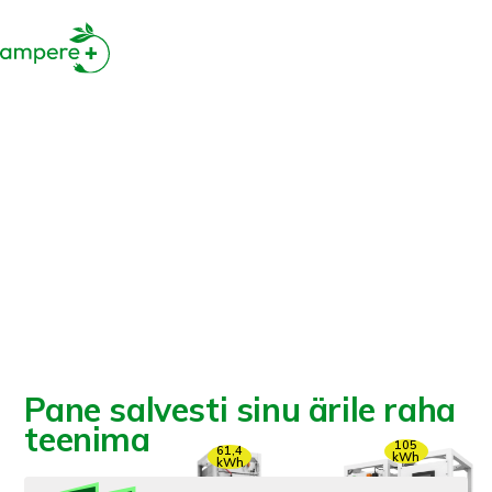
Pane salvesti sinu ärile raha
teenima
105
61,4
kWh
kWh