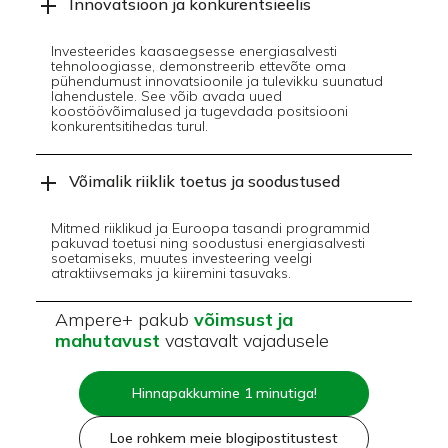
Innovatsioon ja konkurentsieelis
Investeerides kaasaegsesse energiasalvesti
tehnoloogiasse, demonstreerib ettevõte oma
pühendumust innovatsioonile ja tulevikku suunatud
lahendustele. See võib avada uued
koostöövõimalused ja tugevdada positsiooni
konkurentsitihedas turul.
Võimalik riiklik toetus ja soodustused
Mitmed riiklikud ja Euroopa tasandi programmid
pakuvad toetusi ning soodustusi energiasalvesti
soetamiseks, muutes investeering veelgi
atraktiivsemaks ja kiiremini tasuvaks.
Ampere+ pakub
võimsust ja
mahutavust
vastavalt vajadusele
Hinnapakkumine 1 minutiga!
Loe rohkem meie blogipostitustest