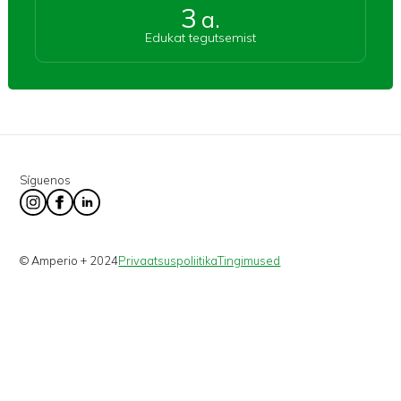
3
a.
Edukat tegutsemist
Síguenos
© Amperio + 2024
Privaatsuspoliitika
Tingimused