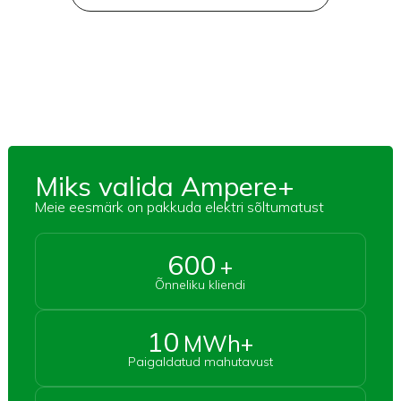
Miks valida Ampere+
Meie eesmärk on pakkuda elektri sõltumatust
600
+
Õnneliku kliendi
10
MWh+
Paigaldatud mahutavust