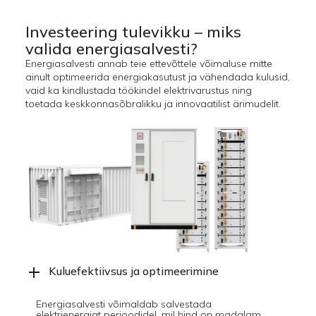
Investeering tulevikku – miks
valida energiasalvesti?
Energiasalvesti annab teie ettevõttele võimaluse mitte
ainult optimeerida energiakasutust ja vähendada kulusid,
vaid ka kindlustada töökindel elektrivarustus ning
toetada keskkonnasõbralikku ja innovaatilist ärimudelit.
Kuluefektiivsus ja optimeerimine
Energiasalvesti võimaldab salvestada
elektrienergiat perioodidel, mil hind on madalam,