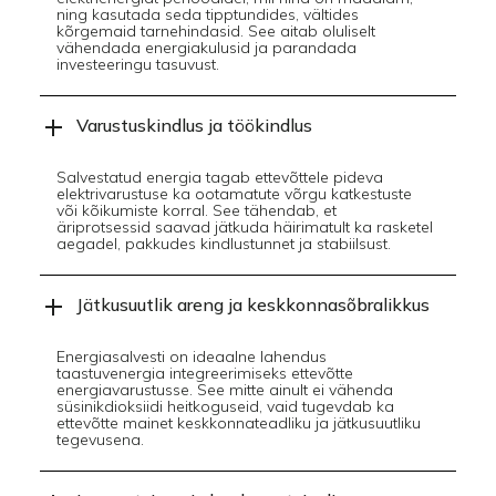
ning kasutada seda tipptundides, vältides
kõrgemaid tarnehindasid. See aitab oluliselt
vähendada energiakulusid ja parandada
investeeringu tasuvust.
Varustuskindlus ja töökindlus
Salvestatud energia tagab ettevõttele pideva
elektrivarustuse ka ootamatute võrgu katkestuste
või kõikumiste korral. See tähendab, et
äriprotsessid saavad jätkuda häirimatult ka rasketel
aegadel, pakkudes kindlustunnet ja stabiilsust.
Jätkusuutlik areng ja keskkonnasõbralikkus
Energiasalvesti on ideaalne lahendus
taastuvenergia integreerimiseks ettevõtte
energiavarustusse. See mitte ainult ei vähenda
süsinikdioksiidi heitkoguseid, vaid tugevdab ka
ettevõtte mainet keskkonnateadliku ja jätkusuutliku
tegevusena.