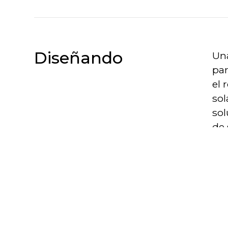
Diseñando
Una
par
el 
sol
sol
de 
Ä
P