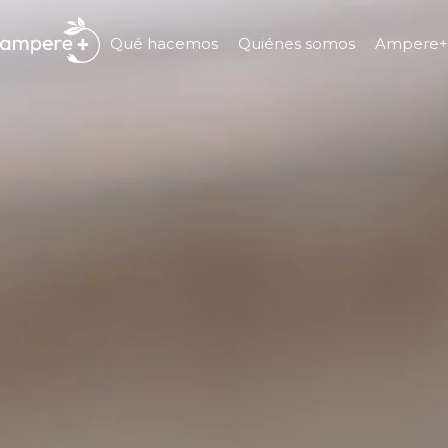
Qué hacemos
Quiénes somos
Ampere+ l