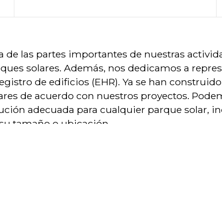
 de las partes importantes de nuestras activid
ques solares. Además, nos dedicamos a represe
registro de edificios (EHR). Ya se han construi
ares de acuerdo con nuestros proyectos. Pode
ución adecuada para cualquier parque solar, 
su tamaño o ubicación.
ri energiasalvestuse süsteemid
Integreeritud
Modulaarsed
Välised
äikeseparkide ehitus
Maapargid