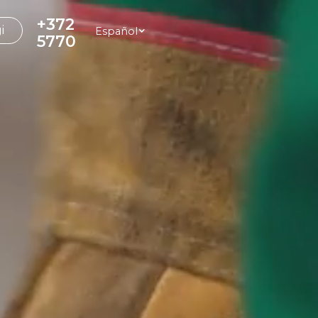
+372
i
Español
5770
2007