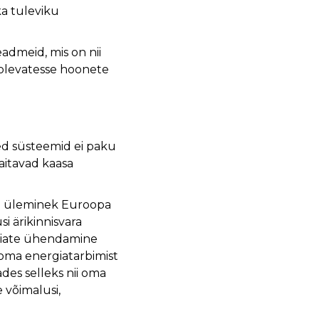
ka tuleviku
admeid, mis on nii
solevatesse hoonete
d süsteemid ei paku
aitavad kaasa
ja üleminek Euroopa
i ärikinnisvara
ogiate ühendamine
 oma energiatarbimist
ades selleks nii oma
 võimalusi,