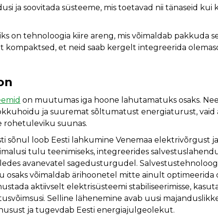
dusi ja soovitada süsteeme, mis toetavad nii tänaseid kui 
iks on tehnoloogia kiire areng, mis võimaldab pakkuda se
alt kompaktsed, et neid saab kergelt integreerida olema
on
eemid
on muutumas iga hoone lahutamatuks osaks. Nee
 kokkuhoidu ja suuremat sõltumatust energiaturust, vaid 
le rohetuleviku suunas.
sti sõnul loob Eesti lahkumine Venemaa elektrivõrgust 
malusi tulu teenimiseks, integreerides salvestuslahendus
saledes avanevatel sagedusturgudel. Salvestustehnolo
u osaks võimaldab ärihoonetel mitte ainult optimeerida
nustada aktiivselt elektrisüsteemi stabiliseerimisse, kasut
stusvõimsusi. Selline lähenemine avab uusi majanduslikke
usust ja tugevdab Eesti energiajulgeolekut.