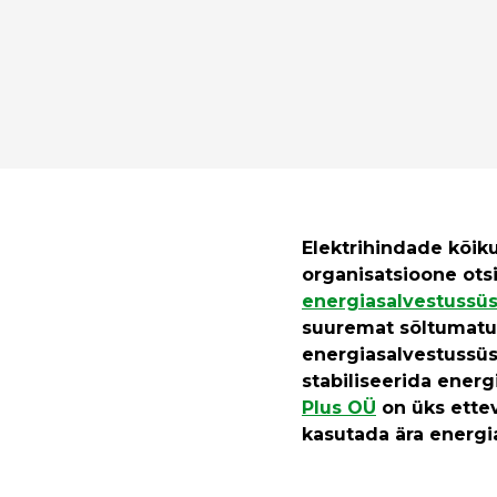
Elektrihindade kõiku
organisatsioone ot
energiasalvestussü
suuremat sõltumatus
energiasalvestussüs
stabiliseerida energ
Plus OÜ
on üks ettev
kasutada ära energia