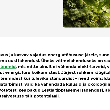
vus ja kasvav vajadus energiatõhususe järele, sunn
sima uusi lahendusi. Üheks võtmelahenduseks on s
steemid
, mis mitte ainult ei vähenda elektriarveid,
t energiaturu kõikumistest. Järjest rohkem räägita
teemidest kui tuleviku standardist – need võimalda
iatarbimist, vaid ka vähendada kulusid ja ökoloogilis
õtetest, kes pakub Eestis tipptasemel lahendusi, ai
salvestuse täit potentsiaali.