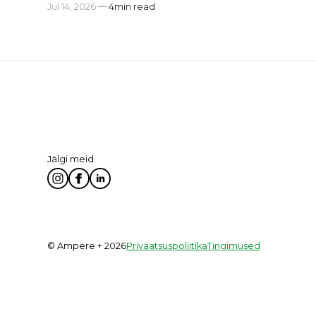
Jul 14, 2026
4
min read
Jälgi meid
© Ampere + 2026
Privaatsuspoliitika
Tingimused