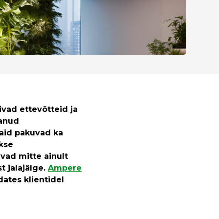
ivad ettevõtteid ja
aanud
 vaid pakuvad ka
kse
vad mitte ainult
t jalajälge.
Ampere
dates klientidel