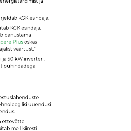
energiatarbimist ja
irjeldab KGK esindaja.
utab KGK esindaja.
eab panustama
pere Plus
oskas
alist väärtust.”
ja 50 kW inverteri,
ia tipuhindadega
estuslahenduste
tehnoloogilisi uuendusi
hendus.
a ettevõtte
ab meil kiiresti