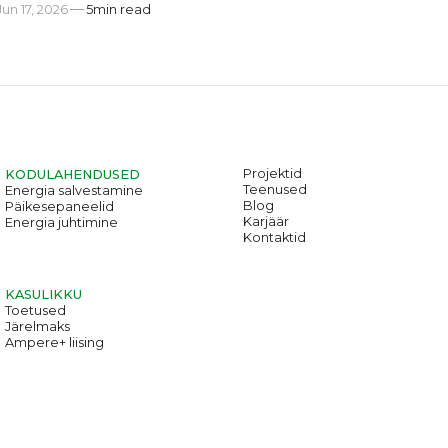
Jun 17, 2026
5
min read
Projektid
KODULAHENDUSED
Teenused
Energia salvestamine
Blog
Päikesepaneelid
Karjäär
Energia juhtimine
Kontaktid
KASULIKKU
Toetused
Järelmaks
Ampere+ liising