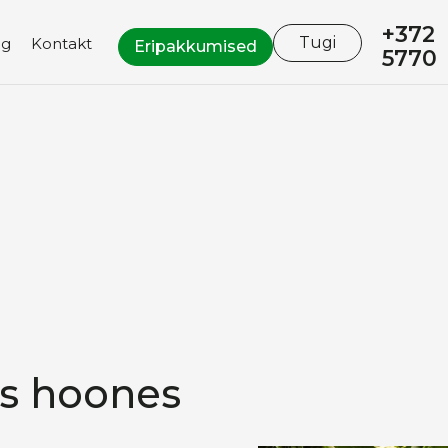
+372
Tugi
og
Kontakt
Eripakkumised
5770
2007
as hoones