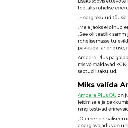
Lisaks soovis ettevõte
toetaks rohelise ener
„Energiakulud tõusid k
„Meie jaoks ei olnud 
„See oli teadlik sam
rohelisemasse tulevikk
pakkuda lahenduse, mi
Ampere Plus paigaldas
mis võimaldavad KGK-l 
seotud lisakulud.
Miks valida 
Ampere Plus OÜ
on j
leidmisele ja pakkumis
ning testivad erineva
„Oleme spetsialiseeru
energiavajadus on unik