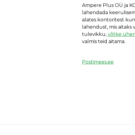
Ampere Plus OÜ ja KGK 
lahendada keerulisem
alates kontoritest kun
lahendust, mis aitaks
tulevikku,
võtke ühen
valmis teid aitama.
Postimees.ee