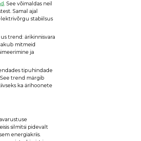
ad
. See võimaldas neil
est. Samal ajal
lektrivõrgu stabiilsus
s trend: ärikinnisvara
pakub mitmeid
imeerimine ja
hendades tipuhindade
. See trend märgib
iivseks ka ärihoonete
isavarustuse
sis silmitsi pidevalt
sem energiakriis.