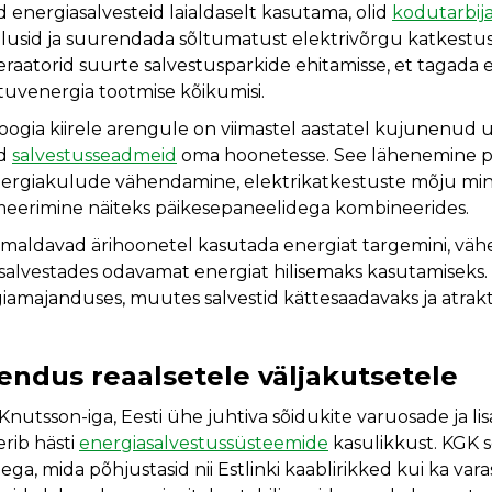
 energiasalvesteid laialdaselt kasutama, olid
kodutarbij
sid ja suurendada sõltumatust elektrivõrgu katkestust
raatorid suurte salvestusparkide ehitamisse, et tagada e
stuvenergia tootmise kõikumisi.
ogia kiirele arengule on viimastel aastatel kujunenud uu
ad
salvestusseadmeid
oma hoonetesse. See lähenemine 
energiakulude vähendamine, elektrikatkestuste mõju min
meerimine näiteks päikesepaneelidega kombineerides.
maldavad ärihoonetel kasutada energiat targemini, vä
ja salvestades odavamat energiat hilisemaks kasutamiseks
iamajanduses, muutes salvestid kättesaadavaks ja atrakt
hendus reaalsetele väljakutsetele
 Knutsson-iga, Eesti ühe juhtiva sõidukite varuosade ja l
erib hästi
energiasalvestussüsteemide
kasulikkust. KGK sei
ga, mida põhjustasid nii Estlinki kaablirikked kui ka vara