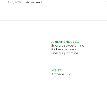
Jul 1, 2026
4
min read
ÄRILAHENDUSED
Energia salvestamine
Päikesepaneelid
Energia juhtimine
MEIST
Ampere+ lugu