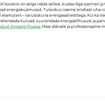
koostöö on selge näide sellest, kuidas õige partneri ja 
ad energiaküsimused. Tulevikus näeme kindlasti üha 
i elamuteni – varustatuna energiasalvestitega. Kui ka tei
 vähendada kulusid, suurendada energiatõhusust ja panu
dust Ampere Plusiga
. Meie sõbralik ja professionaalne 