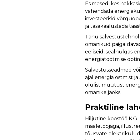
Esimesed, kes hakkasid
vähendada energiakulu
investeerisid võrguope
ja tasakaalustada taa
Tänu salvestustehnolo
omanikud paigaldav
eeliseid, sealhulgas 
energiatootmise opti
Salvestusseadmed või
ajal energia ostmist 
olulist muutust energ
omanike jaoks.
Praktiline la
Hiljutine koostöö K.G.
maaletoojaga, illustre
tõusvate elektrikulude