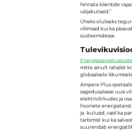
hinnata klientide vaja
väljakutseid.”
Üheks oluliseks tegur
võimsad kui ka piisav
süsteemidesse.
Tulevikuvisio
Energiasalvestussüst
mitte ainult rahalist
globaalsele liikumise
Ampere Plus spetsiali
sagedusalasse uusi või
elektrivõrkudes ja o
hoonete energiatarist
ja -kulusid, vaid ka pa
tarbimist kui ka salve
suurendab energiatõh