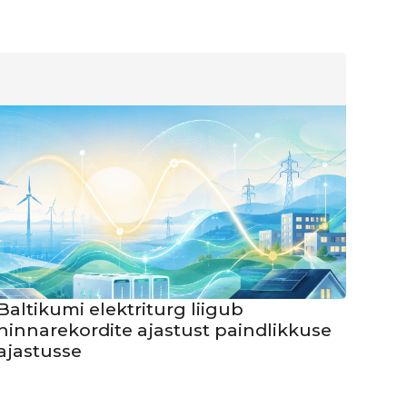
Baltikumi elektriturg liigub
hinnarekordite ajastust paindlikkuse
ajastusse