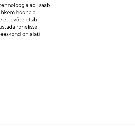
tehnoloogia abil saab
rohkem hooneid –
e ettevõte otsib
stada rohelisse
meeskond on alati