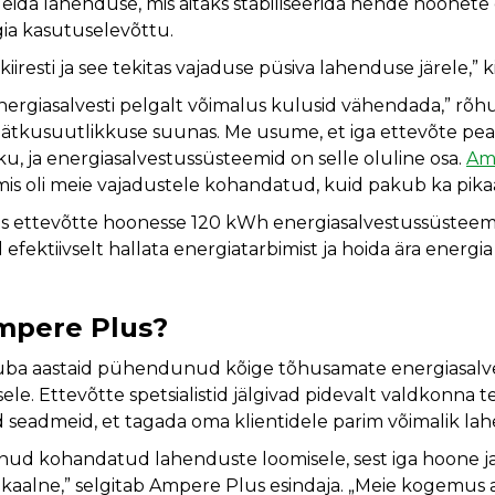
 leida lahenduse, mis aitaks stabiliseerida nende hoonete 
gia kasutuselevõttu.
iiresti ja see tekitas vajaduse püsiva lahenduse järele,” k
energiasalvesti pelgalt võimalus kulusid vähendada,” rõh
m jätkusuutlikkuse suunas. Me usume, et iga ettevõte p
u, ja energiasalvestussüsteemid on selle oluline osa.
Am
s oli meie vajadustele kohandatud, kuid pakub ka pikaaj
 ettevõtte hoonesse 120 kWh energiasalvestussüsteemi 
efektiivselt hallata energiatarbimist ja hoida ära energ
Ampere Plus?
uba aastaid pühendunud kõige tõhusamate energiasalv
ele. Ettevõtte spetsialistid jälgivad pidevalt valdkonna 
id seadmeid, et tagada oma klientidele parim võimalik la
nud kohandatud lahenduste loomisele, sest iga hoone j
aalne,” selgitab Ampere Plus esindaja. „Meie kogemus ait