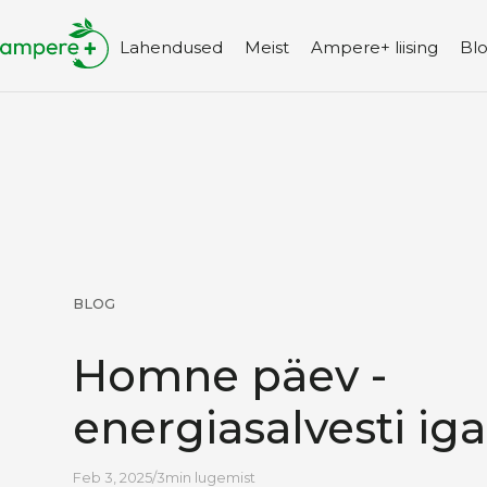
Lahendused
Meist
Ampere+ liising
Bl
BLOG
Homne päev -
energiasalvesti ig
Feb 3, 2025
/
3
min lugemist