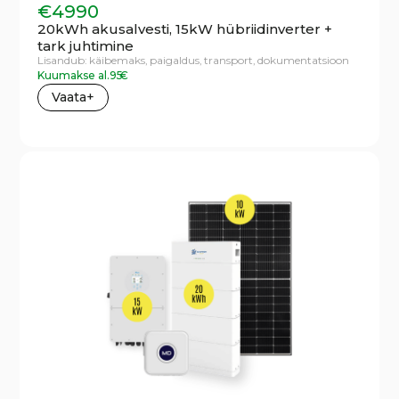
€
4990
20kWh akusalvesti, 15kW hübriidinverter +
tark juhtimine
Lisandub:
käibemaks,
paigaldus,
transport,
dokumentatsioon
Kuumakse al.
95
€
Vaata+