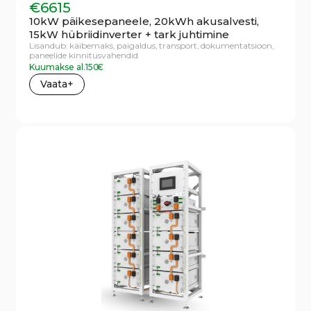
€
6615
10kW päikesepaneele, 20kWh akusalvesti,
15kW hübriidinverter + tark juhtimine
Lisandub:
käibemaks,
paigaldus,
transport,
dokumentatsioon,
paneelide kinnitusvahendid
Kuumakse al.
150
€
Vaata+