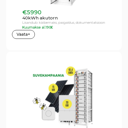
€
5990
40kWh akutorn
Lisandub:
käibemaks,
paigaldus,
dokumentatsioon
Kuumakse al.
190
€
Vaata+