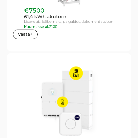
€
7500
61,4 kWh akutorn
Lisandub:
käibemaks,
paigaldus,
dokumentatsioon
Kuumakse al.
210
€
Vaata+