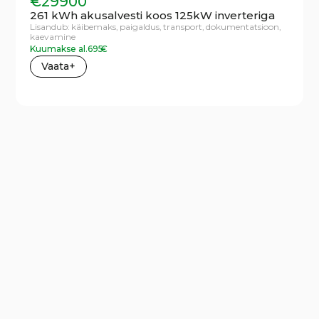
€
29900
261 kWh akusalvesti koos 125kW inverteriga
Lisandub:
käibemaks,
paigaldus,
transport,
dokumentatsioon,
kaevamine
Kuumakse al.
695
€
Vaata+