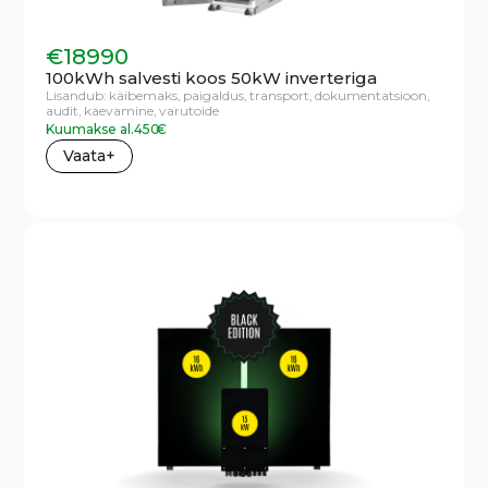
€
18990
100kWh salvesti koos 50kW inverteriga
Lisandub:
käibemaks,
paigaldus,
transport,
dokumentatsioon,
audit,
kaevamine,
varutoide
Kuumakse al.
450
€
Vaata+