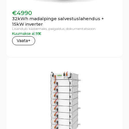
€
4990
32kWh madalpinge salvestuslahendus +
15kW inverter
Lisandub:
käibemaks,
paigaldus,
dokumentatsioon
Kuumakse al.
95
€
Vaata+