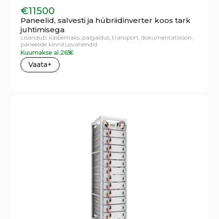
€
11500
Paneelid, salvesti ja hübriidinverter koos tark
juhtimisega
Lisandub:
käibemaks,
paigaldus,
transport,
dokumentatsioon,
paneelide kinnitusvahendid
Kuumakse al.
265
€
Vaata+