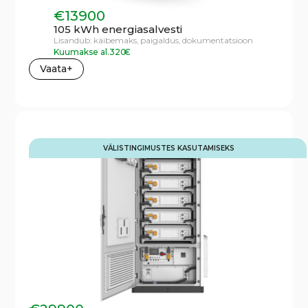
€
13900
105 kWh energiasalvesti
Lisandub:
käibemaks,
paigaldus,
dokumentatsioon
Kuumakse al.
320
€
Vaata+
VÄLISTINGIMUSTES KASUTAMISEKS