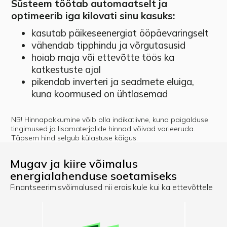
Süsteem töötab automaatselt ja
optimeerib iga kilovati sinu kasuks:
kasutab päikeseenergiat ööpäevaringselt
vähendab tipphindu ja võrgutasusid
hoiab maja või ettevõtte töös ka
katkestuste ajal
pikendab inverteri ja seadmete eluiga,
kuna koormused on ühtlasemad
NB! Hinnapakkumine võib olla indikatiivne, kuna paigalduse
tingimused ja lisamaterjalide hinnad võivad varieeruda.
Täpsem hind selgub külastuse käigus.
Mugav ja kiire võimalus
energialahenduse soetamiseks
Finantseerimisvõimalused nii eraisikule kui ka ettevõttele