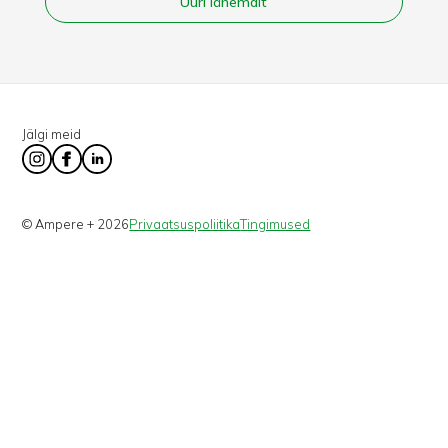
Uuri lähemalt
Jälgi meid
© Ampere + 2026
Privaatsuspoliitika
Tingimused