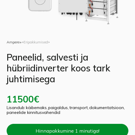
Ampere+
Eripakkumised
>
>
Paneelid, salvesti ja
hübriidinverter koos tark
juhtimisega
11500
€
Lisandub:
käibemaks,
paigaldus,
transport,
dokumentatsioon,
paneelide kinnitusvahendid
Hinnapakkumine 1 minutiga!