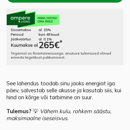
Sissemakse
al. 15%
Periood
kuni 48 kuud
Jääkväärtus
al. 0,1%
*
265
€
Kuumakse al.
Tegemist on finantsteenusega, arvutuse tulemused võivad
erineda tegelikust pakkumisest.
See lahendus toodab sinu jaoks energiat iga
päev, salvestab selle akusse ja kasutab siis, kui
hind on kõrge või tarbimine on suur.
Tulemus?
💡
Vähem kulu, rohkem säästu,
maksimaalne iseseisvus.