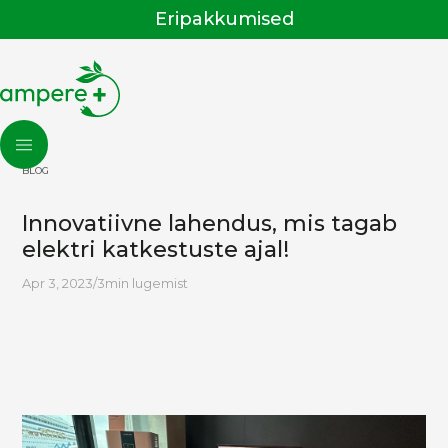
Eripakkumised
BLOG
Innovatiivne lahendus, mis tagab
elektri katkestuste ajal!
Apr 3, 2023
/
3
min lugemist