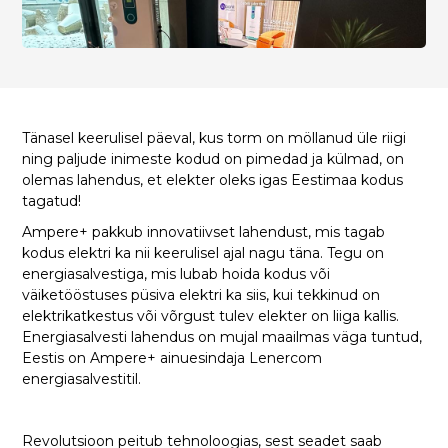
Tänasel keerulisel päeval, kus torm on möllanud üle riigi
ning paljude inimeste kodud on pimedad ja külmad, on
olemas lahendus, et elekter oleks igas Eestimaa kodus
tagatud!
Ampere+ pakkub innovatiivset lahendust, mis tagab
kodus elektri ka nii keerulisel ajal nagu täna. Tegu on
energiasalvestiga, mis lubab hoida kodus või
väiketööstuses püsiva elektri ka siis, kui tekkinud on
elektrikatkestus või võrgust tulev elekter on liiga kallis.
Energiasalvesti lahendus on mujal maailmas väga tuntud,
Eestis on Ampere+ ainuesindaja Lenercom
energiasalvestitil.
Revolutsioon peitub tehnoloogias, sest seadet saab