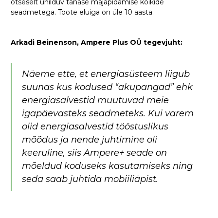
otseselt ühilduv tänase majapidamise kõikide
seadmetega. Toote eluiga on üle 10 aasta.
Arkadi Beinenson, Ampere Plus OÜ tegevjuht:
Näeme ette, et energiasüsteem liigub
suunas kus kodused “akupangad” ehk
energiasalvestid muutuvad meie
igapäevasteks seadmeteks. Kui varem
olid energiasalvestid tööstuslikus
mõõdus ja nende juhtimine oli
keeruline, siis
Ampere+
seade on
mõeldud koduseks kasutamiseks ning
seda saab juhtida mobiiliäpist.