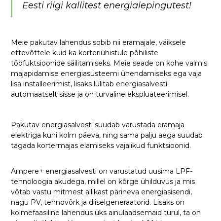
Eesti riigi kallitest energialepingutest!
Meie pakutav lahendus sobib nii eramajale, väiksele
ettevõttele kuid ka korteriühistule põhiliste
tööfuktsioonide säilitamiseks. Meie seade on kohe valmis
majapidamise energiasüsteemi ühendamiseks ega vaja
lisa installeerimist, lisaks lülitab energiasalvesti
automaatselt sisse ja on turvaline ekspluateerimisel.
Pakutav energiasalvesti suudab varustada eramaja
elektriga kuni kolm päeva, ning sama palju aega suudab
tagada kortermajas elamiseks vajalikud funktsioonid.
Ampere+ energiasalvesti on varustatud uusima LPF-
tehnoloogia akudega, millel on kõrge ühilduvus ja mis
võtab vastu mitmest allikast pärineva energiasisendi,
nagu PV, tehnovõrk ja diiselgeneraatorid. Lisaks on
kolmefaasiline lahendus üks ainulaadsemaid turul, ta on