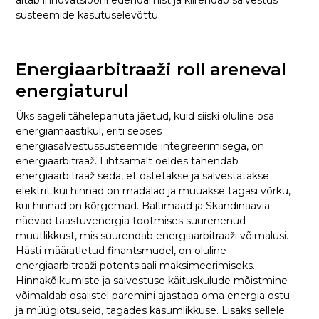
süsteemide kasutuselevõttu.
Energiaarbitraaži roll areneval
energiaturul
Üks sageli tähelepanuta jäetud, kuid siiski oluline osa
energiamaastikul, eriti seoses
energiasalvestussüsteemide integreerimisega, on
energiaarbitraaž. Lihtsamalt öeldes tähendab
energiaarbitraaž seda, et ostetakse ja salvestatakse
elektrit kui hinnad on madalad ja müüakse tagasi võrku,
kui hinnad on kõrgemad. Baltimaad ja Skandinaavia
näevad taastuvenergia tootmises suurenenud
muutlikkust, mis suurendab energiaarbitraaži võimalusi.
Hästi määratletud finantsmudel, on oluline
energiaarbitraaži potentsiaali maksimeerimiseks.
Hinnakõikumiste ja salvestuse käituskulude mõistmine
võimaldab osalistel paremini ajastada oma energia ostu-
ja müügiotsuseid, tagades kasumlikkuse. Lisaks sellele