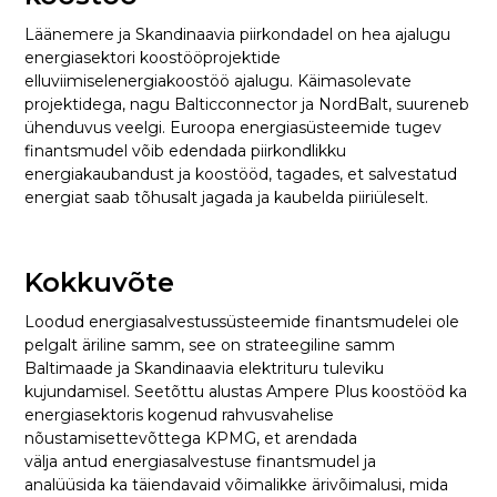
Läänemere ja Skandinaavia piirkondadel on hea ajalugu
energiasektori koostööprojektide
elluviimiselenergiakoostöö ajalugu. Käimasolevate
projektidega, nagu Balticconnector ja NordBalt, suureneb
ühenduvus veelgi. Euroopa energiasüsteemide tugev
finantsmudel võib edendada piirkondlikku
energiakaubandust ja koostööd, tagades, et salvestatud
energiat saab tõhusalt jagada ja kaubelda piiriüleselt.
Kokkuvõte
Loodud energiasalvestussüsteemide finantsmudelei ole
pelgalt äriline samm, see on strateegiline samm
Baltimaade ja Skandinaavia elektrituru tuleviku
kujundamisel. Seetõttu alustas Ampere Plus koostööd ka
energiasektoris kogenud rahvusvahelise
nõustamisettevõttega KPMG, et arendada
välja antud energiasalvestuse finantsmudel ja
analüüsida ka täiendavaid võimalikke ärivõimalusi, mida