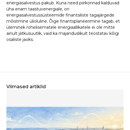
energiasalvestus pakub. Kuna need piirkonnad kalduvad
üha enam taastuvenergiale, on
energiasalvestussüsteemide finantsiliste tagajärgede
mõistmine ülioluline. Õige finantsplaneerimine tagab, et
üleminek rohelisematele energiaallikatele ei ole mitte
ainult jätkusuutlik, vaid ka majanduslikult teostatav kõigi
osaliste jaoks.
Viimased artiklid