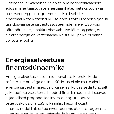
Baltimaad ja Skandinaavia on teinud märkimisväärseid
edusamme taastuvate energiaallikate, näiteks tuule- ja
päikeseenergia integreerimisel. Kuid selliste
energiaallikate katkendliku iseloomu tõttu ilmneb vajadus
usaldusväärsete salvestussüsteemide järele. ESS võib
täita nõudluse ja pakkumise vahelise lõhe, tagades, et
elektrienergia on kättesaadav ka siis, kui päike ei paista
või tuul ei puhu.
Energiasalvestuse
finantsdünaamika
Energiasalvestussüsteemide rahaliste keerdkäikude
mõistmine on väga oluline. Küsimus ei ole mitte ainult
energia salvestamises, vaid ka selles, kuidas seda tõhusalt
ja kuluefektiivselt teha. Loodud finantsmudeli abil saavad
asjaosalised prognoosida investeeringute tasuvust,
tegevuskulusid ja ESSi pikaajalist kasumlikkust.
Finantsmudel lihtsustab investeerimis otsuste tegemist,
aitab innovatsiooni edendamist ja kiirendab salvestus