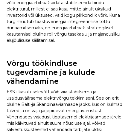
võib energiaarbitraaž aidata stabiliseerida hindu
elektriturul, millest ei saa kasu mitte ainult üksikud
investorid või üksused, vaid kogu piirkondlik võrk. Kuna
turg muutub taastuvenergia integreerimise tõttu
dünaamilisemaks, on energiaarbitraaži strateegilisel
kasutamisel oluline roll võrgu tasakaalu ja majandusliku
elujõulisuse säilitamisel.
Võrgu töökindluse
tugevdamine ja kulude
vähendamine
ESS-i kasutuselevõtt võib viia stabiilsema ja
usaldusväärsema elektrivõrgu tekkimiseni. See on eriti
oluline Balti-ja Skandinaaviamaade jaoks, kus on külmad
talved ja on vaja järjepidevat energiavarustust.
Vähendades vajadust tipptasemel elektrijaamade järele,
mis käivituvad ainult suure nõudluse ajal, võivad
salvestussüsteemid vähendada tarbijate üldisi