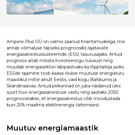
Ampere Plus OÜ on valmis saanud finantsmudeliga, mis
annab võimaluse täpseks prognoosiks rajatavate
energiasalvestussüsteemide (ESS) tasuvusajaks. Antud
prognoos aitab mõista investeeringu tulusust ning
muudab energiasektori läbipaistvaks ka lõpptarbija jaoks.
ESSde rajamine toob kaasa olulise muutuse energiaturu
maastikul mitte ainult Eestis, vaid kogu Baltikumis ja
Skandinaavias. Antud piirkonnad on juba näidanud üles
suurt huvi energiasalvestuse vastu ning aastaks 2050
prognoositakse, et energiasalvestus võib moodustada
kuni 25% maailma elektrienergia tarbimisest.
Muutuv energiamaastik