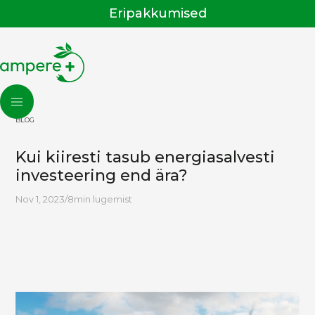
Eripakkumised
BLOG
Kui kiiresti tasub energiasalvesti
investeering end ära?
Nov 1, 2023
/
8
min lugemist