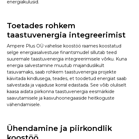
energiakulusid.
Toetades rohkem
taastuvenergia integreerimist
Ampere Plus OÜ vahelise koostöö raames koostatud
selge energiasalvestuse finantsmudel sillutab teed
suuremale taastuvenergia integreerimisele võrku. Kuna
energia salvestamine muutub majanduslikult
tasuvamaks, saab rohkem taastuvenergia projekte
käivitada kindlusega, teades, et toodetud energiat saab
salvestada ja vajaduse korral edastada. See võib oluliselt
kaasa aidata piirkonna taastuvenergia eesmärkide
saavutamisele ja kasvuhoonegaaside heitkoguste
vähendamisele.
Ühendamine ja piirkondlik
koostöö