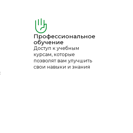
Профессиональное
обучение
Доступ к учебным
курсам, которые
позволят вам улучшить
свои навыки и знания
с
Социальные
мероприятия
и
Время от времени мы