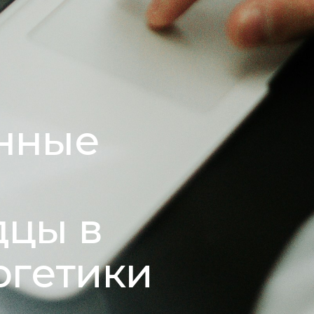
нные
дцы в
ргетики