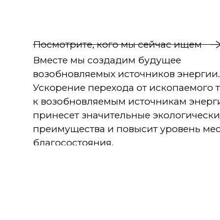
Посмотрите, кого мы сейчас ищем
Вместе мы создадим будущее
возобновляемых источников энергии
Ускорение перехода от ископаемого 
к возобновляемым источникам энерг
принесет значительные экологически
преимущества и повысит уровень ме
благосостояния.
Как работодатель, мы уделяем особо
внимание благополучию, удовлетвор
работой и опыту сотрудников, что дел
привлекательным местом работы для т