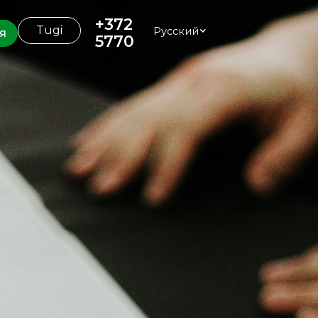
+372
Tugi
Русский
я
5770
2007