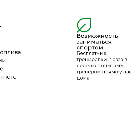
Возможность
заниматься
.
спортом
топлива
Бесплатные
ии
тренировки 2 раза в
неделю с опытным
е
тренером прямо у на
стного
дома
е
енности
Офисные льготы
ает нас
Бесплатные закуски 
ех, кто
напитки всегда