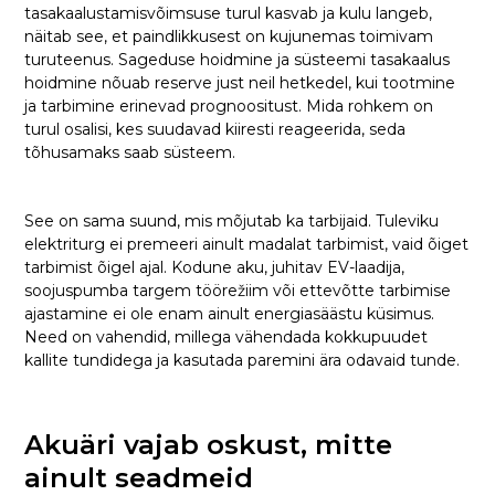
tasakaalustamisvõimsuse turul kasvab ja kulu langeb,
näitab see, et paindlikkusest on kujunemas toimivam
turuteenus. Sageduse hoidmine ja süsteemi tasakaalus
hoidmine nõuab reserve just neil hetkedel, kui tootmine
ja tarbimine erinevad prognoositust. Mida rohkem on
turul osalisi, kes suudavad kiiresti reageerida, seda
tõhusamaks saab süsteem.
See on sama suund, mis mõjutab ka tarbijaid. Tuleviku
elektriturg ei premeeri ainult madalat tarbimist, vaid õiget
tarbimist õigel ajal. Kodune aku, juhitav EV-laadija,
soojuspumba targem töörežiim või ettevõtte tarbimise
ajastamine ei ole enam ainult energiasäästu küsimus.
Need on vahendid, millega vähendada kokkupuudet
kallite tundidega ja kasutada paremini ära odavaid tunde.
Akuäri vajab oskust, mitte
ainult seadmeid