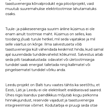
taastuvenergia kõrvalprodukt ega pilootprojekt, vaid
muutub suuremahulise elektritootmise lahutamatuks
osaks.
Tuule- ja päikeseenergia suurim äriline küsimus ei ole
enam ainult tootmise maht. Küsimus on selles, kas
toodang jõuab turule hetkel, mil seda vajatakse ja mil
selle väärtus on kõrge. Ilma salvestuseta võib
taastuvenergia küll vähendada keskmist hinda, kuid samal
ajal suurendada tundidevahelist kõikumist. Salvestus aitab
seda pilti tasakaalustada: odavatel või ületootmisega
tundidel saab energiat talletada ning kallimatel või
pingelisematel tundidel võrku anda.
Leedu projekt on Balti turu vaates tähtis ka seetõttu, et
Eesti, Läti ja Leedu ei ole elektriliselt eraldiseisvad saared.
Ühes riigis lisanduv paindlikkus mõjutab kogu piirkonna
hinnakujundust, reservide vajadust ja taastuvenergia
integreerimise võimet. Kodutarbija ei pruugi seda otse