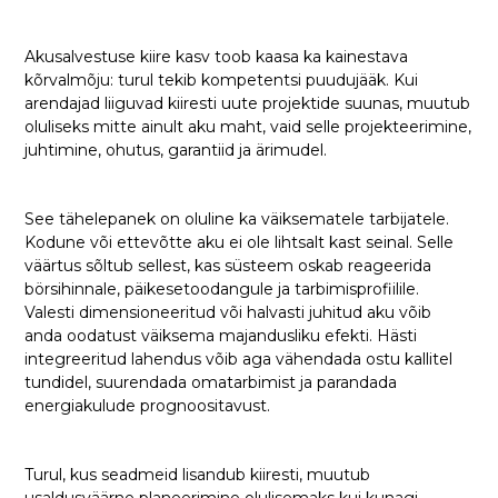
Akusalvestuse kiire kasv toob kaasa ka kainestava
kõrvalmõju: turul tekib kompetentsi puudujääk. Kui
arendajad liiguvad kiiresti uute projektide suunas, muutub
oluliseks mitte ainult aku maht, vaid selle projekteerimine,
juhtimine, ohutus, garantiid ja ärimudel.
See tähelepanek on oluline ka väiksematele tarbijatele.
Kodune või ettevõtte aku ei ole lihtsalt kast seinal. Selle
väärtus sõltub sellest, kas süsteem oskab reageerida
börsihinnale, päikesetoodangule ja tarbimisprofiilile.
Valesti dimensioneeritud või halvasti juhitud aku võib
anda oodatust väiksema majandusliku efekti. Hästi
integreeritud lahendus võib aga vähendada ostu kallitel
tundidel, suurendada omatarbimist ja parandada
energiakulude prognoositavust.
Turul, kus seadmeid lisandub kiiresti, muutub
usaldusväärne planeerimine olulisemaks kui kunagi