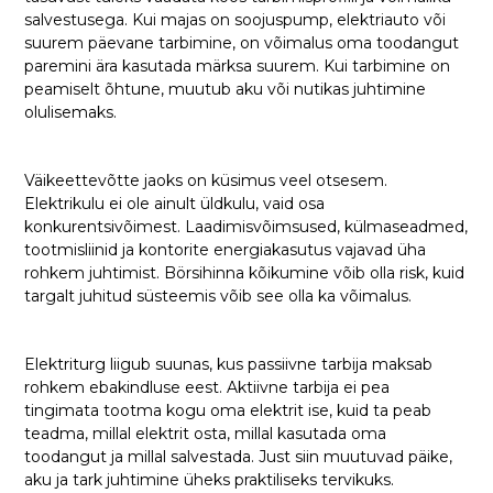
salvestusega. Kui majas on soojuspump, elektriauto või
suurem päevane tarbimine, on võimalus oma toodangut
paremini ära kasutada märksa suurem. Kui tarbimine on
peamiselt õhtune, muutub aku või nutikas juhtimine
olulisemaks.
Väikeettevõtte jaoks on küsimus veel otsesem.
Elektrikulu ei ole ainult üldkulu, vaid osa
konkurentsivõimest. Laadimisvõimsused, külmaseadmed,
tootmisliinid ja kontorite energiakasutus vajavad üha
rohkem juhtimist. Börsihinna kõikumine võib olla risk, kuid
targalt juhitud süsteemis võib see olla ka võimalus.
Elektriturg liigub suunas, kus passiivne tarbija maksab
rohkem ebakindluse eest. Aktiivne tarbija ei pea
tingimata tootma kogu oma elektrit ise, kuid ta peab
teadma, millal elektrit osta, millal kasutada oma
toodangut ja millal salvestada. Just siin muutuvad päike,
aku ja tark juhtimine üheks praktiliseks tervikuks.