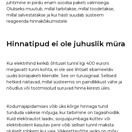
juhtimine ei piirdu enam soodsa paketi valimisega.
Oluliseks muutub, millal tarbitakse, millal toodetakse,
millal salvestatakse ja kui hästi suudab süsteem
reageerida hinnakõikumistele.
Hinnatipud ei ole juhuslik müra
Kui elektrihind kerkib õhtusel tunnil ligi 400 euroni
megavatt-tunni kohta, ei ole see lihtsalt ebameeldiv
uudis börsipaketi kliendile. See on turusignaal. Sellised
hetked näitavad, millal süsteemis on paindlikkust vähe ja
nõudlus või tootmisolud suruvad hinna kiiresti üles.
Kodumajapidamises võib üks kõrge hinnaga tund
tunduda väikese mõjuga, kui tarbimine on tagasihoidlik.
Kuid elektriautot laadiv, soojuspumbaga küttev või
elektriboilerit kasutav pere võib sellisel tunnil maksta
oluliselt rohkem kui vaja. Väikeettevõtte jaoks on mõju