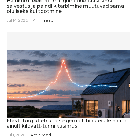
Baltikumi elektriturg liigub uude faasi: võrk,
salvestus ja paindlik tarbimine muutuvad sama
oluliseks kui tootmine
Jul 14, 2026
4
min read
Elektriturg ütleb üha selgemalt: hind ei ole enam
ainult kilovatt-tunni küsimus
Jul 1, 2026
4
min read