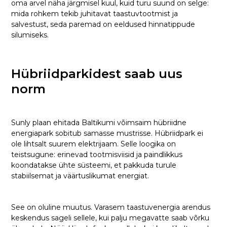
oma arvel näha järgmisel kuul, kuid turu suund on selge:
mida rohkem tekib juhitavat taastuvtootmist ja
salvestust, seda paremad on eeldused hinnatippude
silumiseks.
Hübriidparkidest saab uus
norm
Sunly plaan ehitada Baltikumi võimsaim hübriidne
energiapark sobitub samasse mustrisse. Hübriidpark ei
ole lihtsalt suurem elektrijaam. Selle loogika on
teistsugune: erinevad tootmisviisid ja paindlikkus
koondatakse ühte süsteemi, et pakkuda turule
stabiilsemat ja väärtuslikumat energiat.
See on oluline muutus. Varasem taastuvenergia arendus
keskendus sageli sellele, kui palju megavatte saab võrku