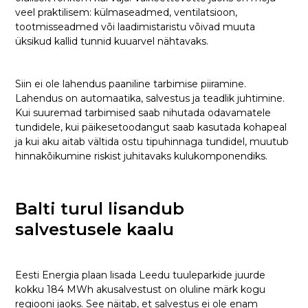
veel praktilisem: külmaseadmed, ventilatsioon,
tootmisseadmed või laadimistaristu võivad muuta
üksikud kallid tunnid kuuarvel nähtavaks.
Siin ei ole lahendus paaniline tarbimise piiramine.
Lahendus on automaatika, salvestus ja teadlik juhtimine.
Kui suuremad tarbimised saab nihutada odavamatele
tundidele, kui päikesetoodangut saab kasutada kohapeal
ja kui aku aitab vältida ostu tipuhinnaga tundidel, muutub
hinnakõikumine riskist juhitavaks kulukomponendiks.
Balti turul lisandub
salvestusele kaalu
Eesti Energia plaan lisada Leedu tuuleparkide juurde
kokku 184 MWh akusalvestust on oluline märk kogu
regiooni jaoks. See näitab, et salvestus ei ole enam