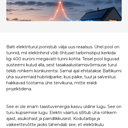
Balti elektriturul joonistub välja uus reaalsus. Ühel pool on
tunnid, mil elektrihind võib õhtusel tarbimistipul kerkida
ligi 400 euroni megavatt-tunni kohta. Teisel pool liiguvad
süsteemi kulud alla, sest tasakaalustamisvõimsuse turul
tekib rohkem konkurentsi. Samal ajal ehitatakse Baltikumi
üha suuremaid hübriidparke, kus päike, tuul ja salvestus
hakkavad töötama ühe tervikuna, mitte eraldi
projektidena.
See ei ole enam taastuvenergia kasvu üldine lugu. See on
turu küpsemise lugu. Elektri väärtus sõltub üha rohkem
ajast, asukohast ja paindlikkusest. Kodutarbija ja
väikeettevõtte jaoks tähendab see, et elektrikulu