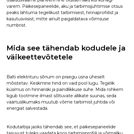
varem. Päikesepaneelide, aku ja tarbimisjuhtimise otsus
peaks lähtuma tegelikust tarbimisest, hinnaprofiilist ja
kasutusviisist, mitte ainult paigaldatava võimsuse
numbrist.
Mida see tähendab kodudele ja
väikeettevõtetele
Balti elektrituru sõnum on praegu üsna üheselt
mõistetav. Keskmine hind on vaid pool lugu. Tegelik
küsimus on hinnariski ja paindlikkuse suhe. Mida rohkem
liigub tootmine ilmast sõltuvate allikate suunas, seda
väärtuslikumaks muutub võime tarbimist juhtida või
energiat salvestada.
Kodutarbija jaoks tähendab see, et päikesepaneelide
tasuvust tuleks vaadata koos tarbimisprofiili ja võimaliku