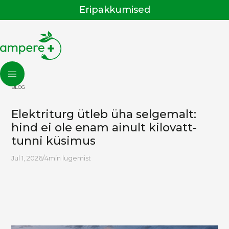
Eripakkumised
BLOG
Elektriturg ütleb üha selgemalt:
hind ei ole enam ainult kilovatt-
tunni küsimus
Jul 1, 2026
/
4
min lugemist