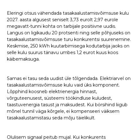
Eleringi otsus vähendada tasakaalustamisvõimsuse kulu
2027. aasta algusest seniselt 3,73 eurolt 2,97 eurole
megavatt-tunni kohta on tarbijale positiivne uudis.
Langus on ligikaudu 20 protsenti ning selle põhjuseks on
tasakaalustamisvõimsuse turu konkurentsi suurenemine.
Keskmise, 250 kWh kuutarbimisega kodutarbija jaoks on
selle kulu suurus tänavu umbes 1,2 eurot kuus koos
käibemaksuga.
Samas ei tasu seda uudist üle tõlgendada. Elektriarvel on
tasakaalustamisvõimsuse kulu vaid üks komponent.
Lõpphind koosneb elektrienergia hinnast,
võrguteenusest, süsteemi töökindluse kuludest,
taastuvenergia tasust ja maksudest. Kui börsihind liigub
mõnel tunnil väga kõrgele, ei kompenseeri väiksem
tasakaalustamistasu seda mõju täielikult.
Olulisem signaal peitub mujal. Kui konkurents