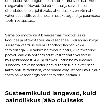
ühendada. Nüüd liigub fookus sellele, kui kasulikult need
megavatid töötavad. Kui päike, tuul ja salvestus on
ühendatud üheks juhitavaks lahenduseks, on võimalik
vähendada sõltuvust ühest ilmastikutegurist ja parandada
tootmise ajastust.
Sama põhimõte kehtib väiksemas mõõtkavas ka
kodudes ja ettevõtetes. Päikesepaneel üksi annab kõige
suurema väärtuse siis, kui toodang langeb kokku
tarbimisega. Kui tarbimine toimub õhtul, kuid tootmine
päeval, jääb osa potentsiaalist kasutamata või sõltub
müügihindadest. Aku ja nutikas juhtimine muudavad
süsteemi praktilisemaks: päeval toodetud elekter saab
katta õhtust tarbimist, vähendada võrgust ostu kallil ajal ja
tõsta päikeseenergia oma tarbimise osakaalu.
Süsteemikulud langevad, kuid
paindlikkus jääb oluliseks