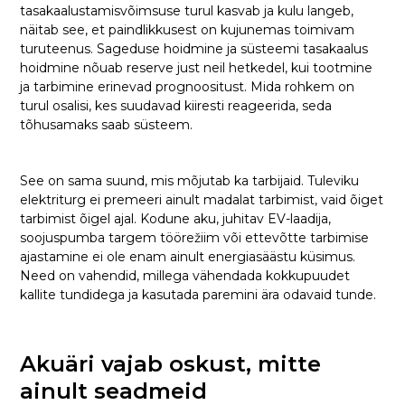
tasakaalustamisvõimsuse turul kasvab ja kulu langeb,
näitab see, et paindlikkusest on kujunemas toimivam
turuteenus. Sageduse hoidmine ja süsteemi tasakaalus
hoidmine nõuab reserve just neil hetkedel, kui tootmine
ja tarbimine erinevad prognoositust. Mida rohkem on
turul osalisi, kes suudavad kiiresti reageerida, seda
tõhusamaks saab süsteem.
See on sama suund, mis mõjutab ka tarbijaid. Tuleviku
elektriturg ei premeeri ainult madalat tarbimist, vaid õiget
tarbimist õigel ajal. Kodune aku, juhitav EV-laadija,
soojuspumba targem töörežiim või ettevõtte tarbimise
ajastamine ei ole enam ainult energiasäästu küsimus.
Need on vahendid, millega vähendada kokkupuudet
kallite tundidega ja kasutada paremini ära odavaid tunde.
Akuäri vajab oskust, mitte
ainult seadmeid