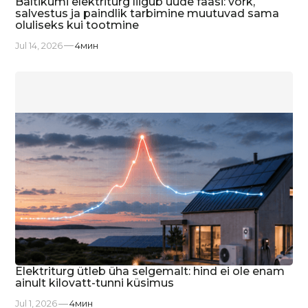
Baltikumi elektriturg liigub uude faasi: võrk,
salvestus ja paindlik tarbimine muutuvad sama
oluliseks kui tootmine
Jul 14, 2026
4
мин
Elektriturg ütleb üha selgemalt: hind ei ole enam
ainult kilovatt-tunni küsimus
Jul 1, 2026
4
мин