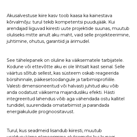
Akusalvestuse kiire kasv toob kaasa ka kainestava
kõrvalmõju: turul tekib kompetentsi puudujääk. Kui
arendajad liiguvad kiiresti uute projektide suunas, muutub
oluliseks mitte ainult aku maht, vaid selle projekteerimine,
juhtimine, ohutus, garantiid ja ärimudel.
See tähelepanek on oluline ka väiksematele tarbijatele.
Kodune või ettevõtte aku ei ole lihtsalt kast seinal. Selle
väärtus sõltub sellest, kas süsteem oskab reageerida
börsihinnale, päikesetoodangule ja tarbimisprofiilile.
Valesti dimensioneeritud või halvasti juhitud aku võib
anda oodatust väiksema majandusliku efekti. Hästi
integreeritud lahendus võib aga vähendada ostu kallitel
tundidel, suurendada omatarbimist ja parandada
energiakulude prognoositavust.
Turul, kus seadmeid lisandub kiiresti, muutub
usaldusväärne planeerimine olulisemaks kui kunagi