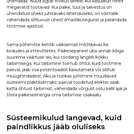
ühendada. Nüüd liigub fookus sellele, kui kasulikult need
megavatid töötavad. Kui päike, tuul ja salvestus on
ühendatud üheks juhitavaks lahenduseks, on võimalik
vähendada sõltuvust ühest ilmastikutegurist ja parandada
tootmise ajastust.
Sama põhimõte kehtib väiksemas mõõtkavas ka
kodudes ja ettevõtetes. Päikesepaneel üksi annab kõige
suurema väärtuse siis, kui toodang langeb kokku
tarbimisega. Kui tarbimine toimub õhtul, kuid tootmine
päeval, jääb osa potentsiaalist kasutamata või sõltub
müügihindadest. Aku ja nutikas juhtimine muudavad
süsteemi praktilisemaks: päeval toodetud elekter saab
katta õhtust tarbimist, vähendada võrgust ostu kallil ajal ja
tõsta päikeseenergia oma tarbimise osakaalu.
Süsteemikulud langevad, kuid
paindlikkus jääb oluliseks