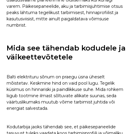
varem. Päikesepaneelide, aku ja tarbimisjuhtimise otsus
peaks lähtuma tegelikust tarbimisest, hinnaprofiilist ja
kasutusviisist, mitte ainult paigaldatava võimsuse
numbrist.
Mida see tähendab kodudele ja
väikeettevõtetele
Balti elektrituru sõnum on praegu üsna üheselt
mõistetav. Keskmine hind on vaid pool lugu. Tegelik
küsimus on hinnariski ja paindlikkuse suhe. Mida rohkem
liigub tootmine ilmast sõltuvate allikate suunas, seda
väärtuslikumaks muutub võime tarbimist juhtida või
energiat salvestada.
Kodutarbija jaoks tähendab see, et päikesepaneelide
tasuvust tuleks vaadata koos tarbimisprofiili ja võimaliku