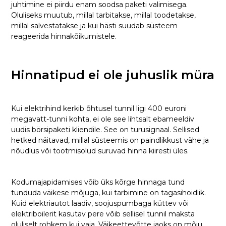
juhtimine ei piirdu enam soodsa paketi valimisega.
Oluliseks muutub, millal tarbitakse, millal toodetakse,
millal salvestatakse ja kui hästi suudab süsteem
reageerida hinnakõikumistele.
Hinnatipud ei ole juhuslik müra
Kui elektrihind kerkib õhtusel tunnil ligi 400 euroni
megavatt-tunni kohta, ei ole see lihtsalt ebameeldiv
uudis börsipaketi kliendile. See on turusignaal. Sellised
hetked näitavad, millal süsteemis on paindlikkust vähe ja
nõudlus või tootmisolud suruvad hinna kiiresti üles.
Kodumajapidamises võib üks kõrge hinnaga tund
tunduda väikese mõjuga, kui tarbimine on tagasihoidlik.
Kuid elektriautot laadiv, soojuspumbaga küttev või
elektriboilerit kasutav pere võib sellisel tunnil maksta
oluliselt rohkem kui vaja. Väikeettevõtte jaoks on mõju