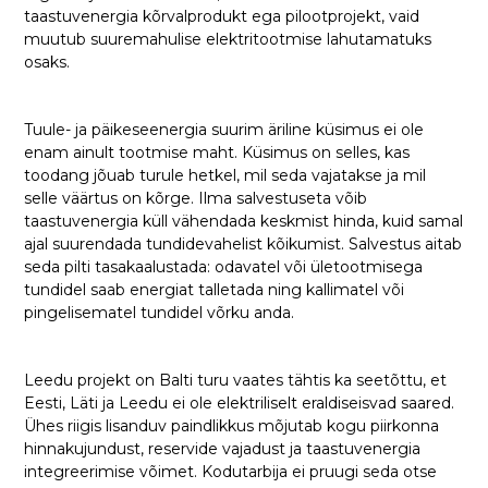
taastuvenergia kõrvalprodukt ega pilootprojekt, vaid
muutub suuremahulise elektritootmise lahutamatuks
osaks.
Tuule- ja päikeseenergia suurim äriline küsimus ei ole
enam ainult tootmise maht. Küsimus on selles, kas
toodang jõuab turule hetkel, mil seda vajatakse ja mil
selle väärtus on kõrge. Ilma salvestuseta võib
taastuvenergia küll vähendada keskmist hinda, kuid samal
ajal suurendada tundidevahelist kõikumist. Salvestus aitab
seda pilti tasakaalustada: odavatel või ületootmisega
tundidel saab energiat talletada ning kallimatel või
pingelisematel tundidel võrku anda.
Leedu projekt on Balti turu vaates tähtis ka seetõttu, et
Eesti, Läti ja Leedu ei ole elektriliselt eraldiseisvad saared.
Ühes riigis lisanduv paindlikkus mõjutab kogu piirkonna
hinnakujundust, reservide vajadust ja taastuvenergia
integreerimise võimet. Kodutarbija ei pruugi seda otse