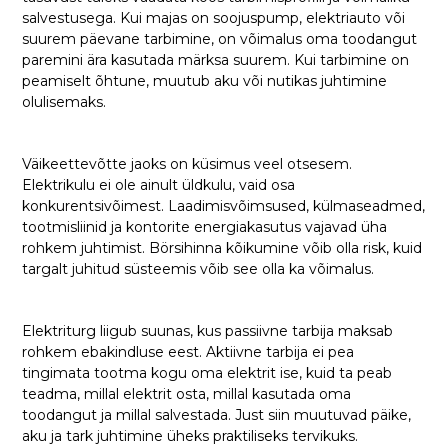
salvestusega. Kui majas on soojuspump, elektriauto või
suurem päevane tarbimine, on võimalus oma toodangut
paremini ära kasutada märksa suurem. Kui tarbimine on
peamiselt õhtune, muutub aku või nutikas juhtimine
olulisemaks.
Väikeettevõtte jaoks on küsimus veel otsesem.
Elektrikulu ei ole ainult üldkulu, vaid osa
konkurentsivõimest. Laadimisvõimsused, külmaseadmed,
tootmisliinid ja kontorite energiakasutus vajavad üha
rohkem juhtimist. Börsihinna kõikumine võib olla risk, kuid
targalt juhitud süsteemis võib see olla ka võimalus.
Elektriturg liigub suunas, kus passiivne tarbija maksab
rohkem ebakindluse eest. Aktiivne tarbija ei pea
tingimata tootma kogu oma elektrit ise, kuid ta peab
teadma, millal elektrit osta, millal kasutada oma
toodangut ja millal salvestada. Just siin muutuvad päike,
aku ja tark juhtimine üheks praktiliseks tervikuks.