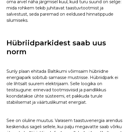
oma arvel näha järgmisel kuul, kuid turu suund on selge:
mida rohkem tekib juhitavat taastuvtootmist ja
salvestust, seda paremad on eeldused hinnatippude
silumiseks.
Hübriidparkidest saab uus
norm
Sunly plaan ehitada Baltikumi võimsaim hübriidne
energiapark sobitub samasse mustrisse. Hübriidpark ei
ole lihtsalt suurem elektrijaam. Selle loogika on
teistsugune: erinevad tootmisviisid ja paindlikkus
koondatakse ühte süsteemi, et pakkuda turule
stabiilsemat ja väärtuslikumat energiat.
See on oluline muutus. Varasem taastuvenergia arendus
keskendus sageli sellele, kui palju megavatte saab võrku