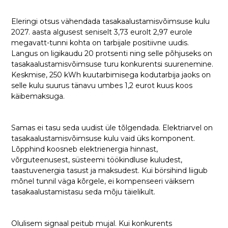
Eleringi otsus vähendada tasakaalustamisvõimsuse kulu
2027. aasta algusest seniselt 3,73 eurolt 2,97 eurole
megavatt-tunni kohta on tarbijale positiivne uudis.
Langus on ligikaudu 20 protsenti ning selle põhjuseks on
tasakaalustamisvõimsuse turu konkurentsi suurenemine.
Keskmise, 250 kWh kuutarbimisega kodutarbija jaoks on
selle kulu suurus tänavu umbes 1,2 eurot kuus koos
käibemaksuga.
Samas ei tasu seda uudist üle tõlgendada. Elektriarvel on
tasakaalustamisvõimsuse kulu vaid üks komponent.
Lõpphind koosneb elektrienergia hinnast,
võrguteenusest, süsteemi töökindluse kuludest,
taastuvenergia tasust ja maksudest. Kui börsihind liigub
mõnel tunnil väga kõrgele, ei kompenseeri väiksem
tasakaalustamistasu seda mõju täielikult.
Olulisem signaal peitub mujal. Kui konkurents