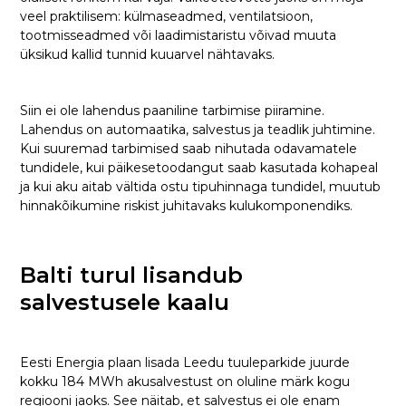
veel praktilisem: külmaseadmed, ventilatsioon,
tootmisseadmed või laadimistaristu võivad muuta
üksikud kallid tunnid kuuarvel nähtavaks.
Siin ei ole lahendus paaniline tarbimise piiramine.
Lahendus on automaatika, salvestus ja teadlik juhtimine.
Kui suuremad tarbimised saab nihutada odavamatele
tundidele, kui päikesetoodangut saab kasutada kohapeal
ja kui aku aitab vältida ostu tipuhinnaga tundidel, muutub
hinnakõikumine riskist juhitavaks kulukomponendiks.
Balti turul lisandub
salvestusele kaalu
Eesti Energia plaan lisada Leedu tuuleparkide juurde
kokku 184 MWh akusalvestust on oluline märk kogu
regiooni jaoks. See näitab, et salvestus ei ole enam