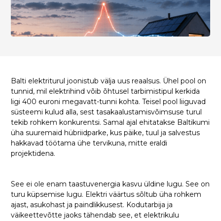
Balti elektriturul joonistub välja uus reaalsus. Ühel pool on
tunnid, mil elektrihind võib õhtusel tarbimistipul kerkida
ligi 400 euroni megavatt-tunni kohta. Teisel pool liiguvad
süsteemi kulud alla, sest tasakaalustamisvõimsuse turul
tekib rohkem konkurentsi. Samal ajal ehitatakse Baltikumi
üha suuremaid hübriidparke, kus päike, tuul ja salvestus
hakkavad töötama ühe tervikuna, mitte eraldi
projektidena.
See ei ole enam taastuvenergia kasvu üldine lugu. See on
turu küpsemise lugu. Elektri väärtus sõltub üha rohkem
ajast, asukohast ja paindlikkusest. Kodutarbija ja
väikeettevõtte jaoks tähendab see, et elektrikulu