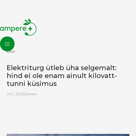
БЛОГ
Elektriturg ütleb üha selgemalt:
hind ei ole enam ainult kilovatt-
tunni küsimus
Jul 1, 2026
/
4
мин