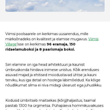
Viimsi poolsaarele on kerkimas uusarendus, mille
märksõnadeks on kvaliteet ja elamise mugavus.
Viimsi
Village
’isse on kerkimas
96 eramaja, 150
ridaelamuboksi ja 8 paarismaja boksi.
Siin elamine on iga head arhitektuuri ja kaunist
ümbruskonda hindava inimese unistus. Kõik arenduses
asuvad majad ja ehitised moodustavad ühtse ja kauni
terviku, kus iga detail on hoolega läbimõeldud. Ka kõige
nõudlikumat silma ei riiva midagi ülearust ega juhuslikku.
Kodusid ümbritseb maitsekas (kõrg)haljastus, taamal
paistab 1300 ha ürgmetsa. Pühapäeva hommikuvaikuses