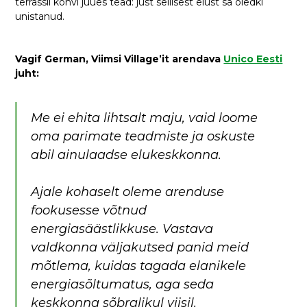
terrassil kohvi juues tead: just sellisest elust sa oledki
unistanud.
Vagif German, Viimsi Village’it arendava
Unico Eesti
juht:
Me ei ehita lihtsalt maju, vaid loome
oma parimate teadmiste ja oskuste
abil ainulaadse elukeskkonna.
Ajale kohaselt oleme arenduse
fookusesse võtnud
energiasäästlikkuse. Vastava
valdkonna väljakutsed panid meid
mõtlema, kuidas tagada elanikele
energiasõltumatus, aga seda
keskkonna sõbralikul viisil.