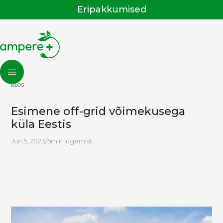
Eripakkumised
BLOG
Esimene off-grid võimekusega
küla Eestis
Jun 5, 2023
/
5
min lugemist