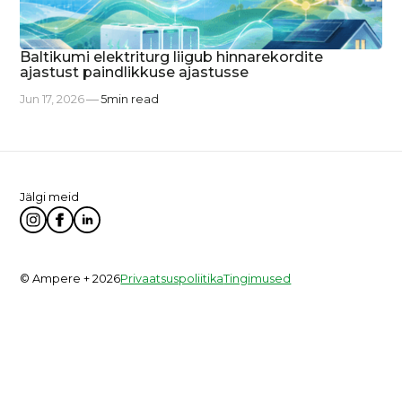
Baltikumi elektriturg liigub hinnarekordite
ajastust paindlikkuse ajastusse
Jun 17, 2026
5
min read
Jälgi meid
© Ampere + 2026
Privaatsuspoliitika
Tingimused