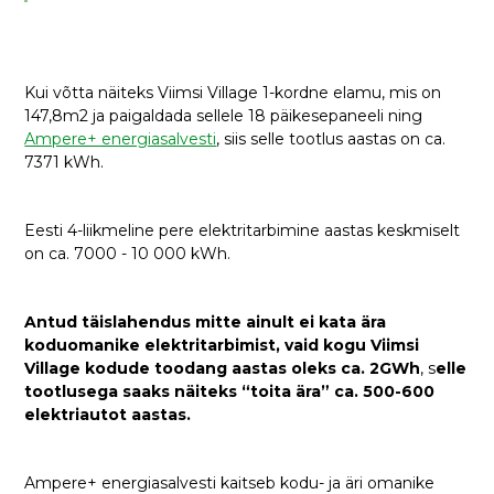
Kui võtta näiteks Viimsi Village 1-kordne elamu, mis on
147,8m2 ja paigaldada sellele 18 päikesepaneeli ning
Ampere+ energiasalvesti
, siis selle tootlus aastas on ca.
7371 kWh.
Eesti 4-liikmeline pere elektritarbimine aastas keskmiselt
on ca. 7000 - 10 000 kWh.
Antud täislahendus mitte ainult ei kata ära
koduomanike elektritarbimist, vaid kogu Viimsi
Village kodude toodang aastas oleks ca. 2GWh
, s
elle
tootlusega saaks näiteks “toita ära” ca. 500-600
elektriautot aastas.
Ampere+ energiasalvesti kaitseb kodu- ja äri omanike