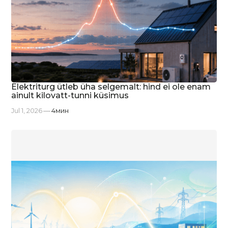
Elektriturg ütleb üha selgemalt: hind ei ole enam
ainult kilovatt-tunni küsimus
Jul 1, 2026
4
мин