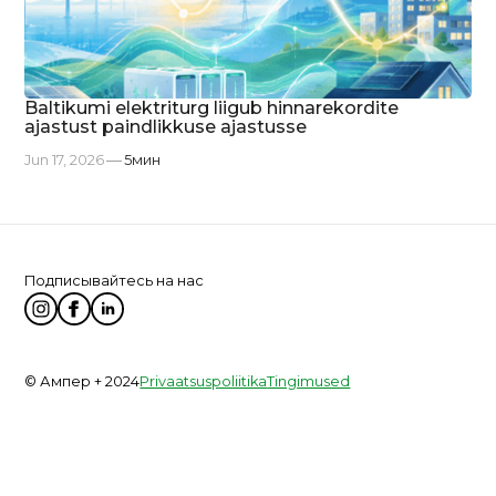
Baltikumi elektriturg liigub hinnarekordite
ajastust paindlikkuse ajastusse
Jun 17, 2026
5
мин
Подписывайтесь на нас
© Ампер + 2024
Privaatsuspoliitika
Tingimused