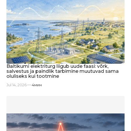
Baltikumi elektriturg liigub uude faasi: võrk,
salvestus ja paindlik tarbimine muutuvad sama
oluliseks kui tootmine
Jul 14, 2026
4
мин