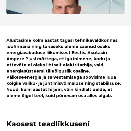
Alustasime kolm aastat tagasi tehnikavaldkonnas
idufirmana ning tänaseks oleme saanud osaks
energiavabaduse liikumisest Eestis. Asutasin
Ampere Plusi mõttega, et iga inimene, kodu ja
ettevõte ei oleks lihtsalt elektritarbija, vaid
energiasüsteemi täieõiguslik osaline.
Päikeseenergia ja salvestamisega soovisime luua
kõigile valiku- ja juhtimisvõimaluse ning stabiilsuse.
Nüüd, kolm aastat hiljem, võin kindlalt öelda, et
oleme õigel teel, kuid põnevam osa alles algab.
Kaosest teadlikkuseni