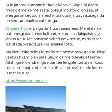
Kuid jätame numbrid hetkeks kõrvale. Kõige olulisem,
mida oleme kolme aasta jooksul mõistnud, on see, et
energia on seotud inimeste, usalduse ja turvalisusega. Ja
on seotud teadlike valikutega.
Ampere Plus
ei paigalda lihtsalt seadmeid. Me ehitame
uut energiatarbimise kultuuri, mis on aus, läbipaistev ja
jätkusuutlik. Me anname vabaduse ‒ sellise, mida ei saa
tühistada börsiotsuse või liinirikke tõttu.
Ma olen uhke selle üle, mida me oleme saavutanud. Ning
veelgi uhkem olen selle üle, mida me tulevikus teeme.
Aitäh igale kliendile, igale partnerile, igale töötajale! Koos
me loome palju rohkem kui lihtsalt ettevõtte. Me loome
uue reaalsuse.
https://www.ampere.ee