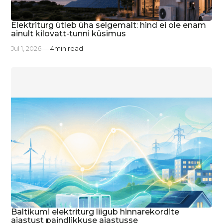
Elektriturg ütleb üha selgemalt: hind ei ole enam
ainult kilovatt-tunni küsimus
Jul 1, 2026
4
min read
Baltikumi elektriturg liigub hinnarekordite
ajastust paindlikkuse ajastusse