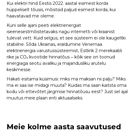
Kui elektri hind Eestis 2022. aastal esimest korda
hüppeliselt tõusis, mõistsid paljud esimest korda, kui
haavatavad me oleme.
Kuni selle ajani peeti elektrienergiat
iseenesestmõistetavaks nagu internetti või kraanist
tulevat vett. Kuid selgus, et see süsteem ei ole kaugeltki
stabiilne. Sõda Ukrainas, eraldumine Venemaa
elektrienergia varustussüsteemist, Estlink 2 merekaabli
rike ja CO₂ kvootide hinnatõus ‒ kõik see on toonud
energiaga seotu avaliku ja majandusliku arutelu
keskmesse.
Hakati esitama küsimusi: miks ma maksan nii palju? Miks
ma ei saa ise midagi muuta? Kuidas ma saan kaitsta oma
kodu või ettevõtet järgmise hinnatõusu eest? Just sel ajal
muutus meie plaan eriti aktuaalseks.
Meie kolme aasta saavutused