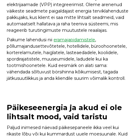
elektrijaamade (VPP) integreerimist. Oleme arenenud
väikeste seadmete paigaldajast energia terviklahenduste
pakkujaks, kus klient ei saa mitte lihtsalt seadmeid, vaid
automaatselt hallatava ja raha teeniva süsteemi, mis
reageerib turutingimuste muutustele reaalajas.
Pakume lahendusi nii
eramajapidamistele
,
põllumajandusettevõtetele, hotellidele, büroohoonetele,
korterelamutele, haiglatele, lasteaedadele, koolidele,
spordirajatistele, muuseumidele, ladudele kui ka
tootmishoonetele. Kuid eesmärk on alati sama:
vähendada sõltuvust börsihinna kõikumisest, tagada
jätkusuutlikkus ja anda kliendile suurim võimalik kontroll.
Päikeseenergia ja akud ei ole
lihtsalt mood, vaid taristu
Paljud inimesed näevad päikesepaneele ikka veel kui
rikaste lõbu või kui kummardust uuele moesuunale. Kuid