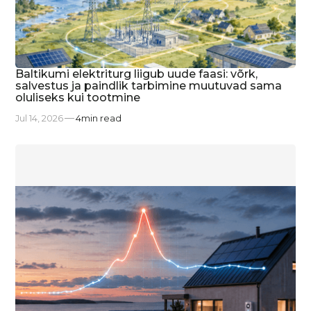
Baltikumi elektriturg liigub uude faasi: võrk,
salvestus ja paindlik tarbimine muutuvad sama
oluliseks kui tootmine
Jul 14, 2026
4
min read