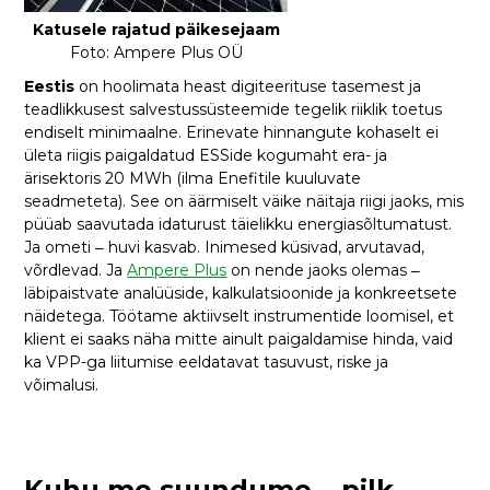
Katusele rajatud päikesejaam
Foto: Ampere Plus OÜ
Eestis
on hoolimata heast digiteerituse tasemest ja
teadlikkusest salvestussüsteemide tegelik riiklik toetus
endiselt minimaalne. Erinevate hinnangute kohaselt ei
ületa riigis paigaldatud ESSide kogumaht era- ja
ärisektoris 20 MWh (ilma Enefitile kuuluvate
seadmeteta). See on äärmiselt väike näitaja riigi jaoks, mis
püüab saavutada idaturust täielikku energiasõltumatust.
Ja ometi ‒ huvi kasvab. Inimesed küsivad, arvutavad,
võrdlevad. Ja
Ampere Plus
on nende jaoks olemas ‒
läbipaistvate analüüside, kalkulatsioonide ja konkreetsete
näidetega. Töötame aktiivselt instrumentide loomisel, et
klient ei saaks näha mitte ainult paigaldamise hinda, vaid
ka VPP-ga liitumise eeldatavat tasuvust, riske ja
võimalusi.
Kuhu me suundume ‒ pilk