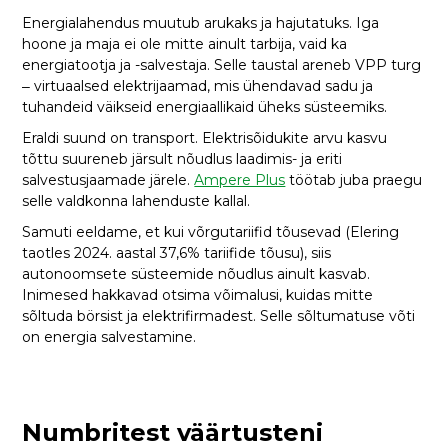
Energialahendus muutub arukaks ja hajutatuks. Iga
hoone ja maja ei ole mitte ainult tarbija, vaid ka
energiatootja ja -salvestaja. Selle taustal areneb VPP turg
‒ virtuaalsed elektrijaamad, mis ühendavad sadu ja
tuhandeid väikseid energiaallikaid üheks süsteemiks.
Eraldi suund on transport. Elektrisõidukite arvu kasvu
tõttu suureneb järsult nõudlus laadimis- ja eriti
salvestusjaamade järele.
Ampere Plus
töötab juba praegu
selle valdkonna lahenduste kallal.
Samuti eeldame, et kui võrgutariifid tõusevad (Elering
taotles 2024. aastal 37,6% tariifide tõusu), siis
autonoomsete süsteemide nõudlus ainult kasvab.
Inimesed hakkavad otsima võimalusi, kuidas mitte
sõltuda börsist ja elektrifirmadest. Selle sõltumatuse võti
on energia salvestamine.
Numbritest väärtusteni