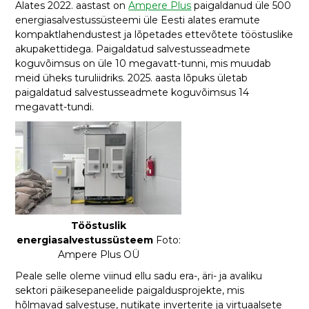
Alates 2022. aastast on
Ampere Plus
paigaldanud üle 500
energiasalvestussüsteemi üle Eesti alates eramute
kompaktlahendustest ja lõpetades ettevõtete tööstuslike
akupakettidega. Paigaldatud salvestusseadmete
koguvõimsus on üle 10 megavatt-tunni, mis muudab
meid üheks turuliidriks. 2025. aasta lõpuks ületab
paigaldatud salvestusseadmete koguvõimsus 14
megavatt-tundi.
Tööstuslik
energiasalvestussüsteem
Foto:
Ampere Plus OÜ
Peale selle oleme viinud ellu sadu era-, äri- ja avaliku
sektori päikesepaneelide paigaldusprojekte, mis
hõlmavad salvestuse, nutikate inverterite ja virtuaalsete