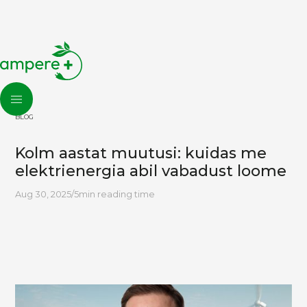
BLOG
Kolm aastat muutusi: kuidas me
elektrienergia abil vabadust loome
Aug 30, 2025
/
5
min reading time