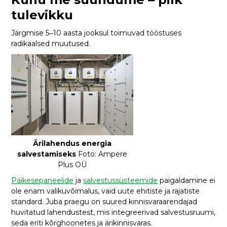
tulevikku
Järgmise 5‒10 aasta jooksul toimuvad tööstuses
radikaalsed muutused.
Ärilahendus energia
salvestamiseks
Foto: Ampere
Plus OÜ
Päikesepaneelide
ja
salvestussüsteemide
paigaldamine ei
ole enam valikuvõimalus, vaid uute ehitiste ja rajatiste
standard. Juba praegu on suured kinnisvaraarendajad
huvitatud lahendustest, mis integreerivad salvestusruumi,
seda eriti kõrghoonetes ja ärikinnisvaras.