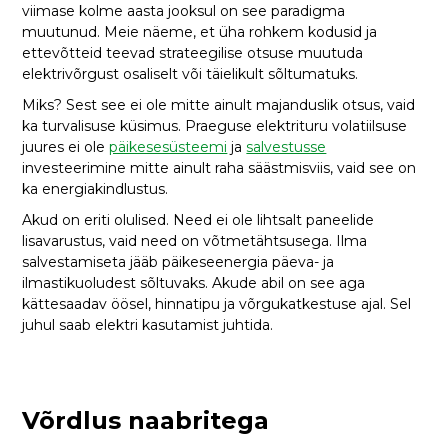
viimase kolme aasta jooksul on see paradigma
muutunud. Meie näeme, et üha rohkem kodusid ja
ettevõtteid teevad strateegilise otsuse muutuda
elektrivõrgust osaliselt või täielikult sõltumatuks.
Miks? Sest see ei ole mitte ainult majanduslik otsus, vaid
ka turvalisuse küsimus. Praeguse elektrituru volatiilsuse
juures ei ole
päikesesüsteemi
ja
salvestusse
investeerimine mitte ainult raha säästmisviis, vaid see on
ka energiakindlustus.
Akud on eriti olulised. Need ei ole lihtsalt paneelide
lisavarustus, vaid need on võtmetähtsusega. Ilma
salvestamiseta jääb päikeseenergia päeva- ja
ilmastikuoludest sõltuvaks. Akude abil on see aga
kättesaadav öösel, hinnatipu ja võrgukatkestuse ajal. Sel
juhul saab elektri kasutamist juhtida.
Võrdlus naabritega