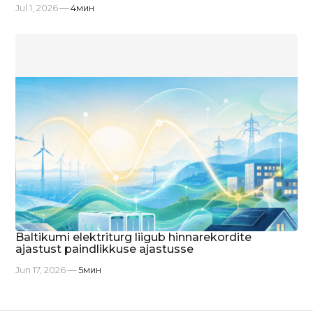
Jul 1, 2026
4
мин
Baltikumi elektriturg liigub hinnarekordite
ajastust paindlikkuse ajastusse
Jun 17, 2026
5
мин