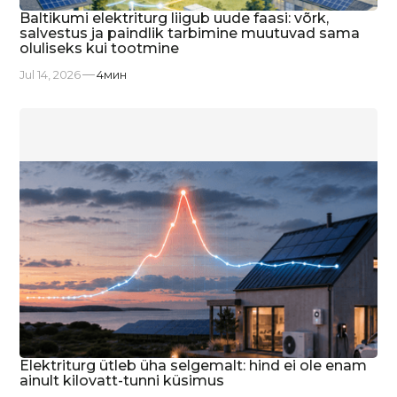
Baltikumi elektriturg liigub uude faasi: võrk,
salvestus ja paindlik tarbimine muutuvad sama
oluliseks kui tootmine
Jul 14, 2026
4
мин
Elektriturg ütleb üha selgemalt: hind ei ole enam
ainult kilovatt-tunni küsimus