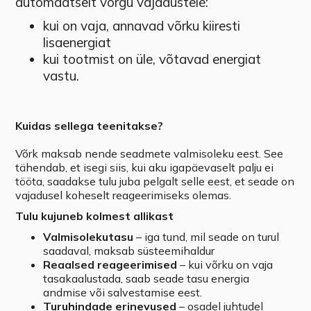
automaatselt võrgu vajadustele:
kui on vaja, annavad võrku kiiresti
lisaenergiat
kui tootmist on üle, võtavad energiat
vastu.
Kuidas sellega teenitakse?
Võrk maksab nende seadmete valmisoleku eest. See
tähendab, et isegi siis, kui aku igapäevaselt palju ei
tööta, saadakse tulu juba pelgalt selle eest, et seade on
vajadusel koheselt reageerimiseks olemas.
Tulu kujuneb kolmest allikast
Valmisolekutasu
– iga tund, mil seade on turul
saadaval, maksab süsteemihaldur
Reaalsed reageerimised
– kui võrku on vaja
tasakaalustada, saab seade tasu energia
andmise või salvestamise eest.
Turuhindade erinevused
– osadel juhtudel