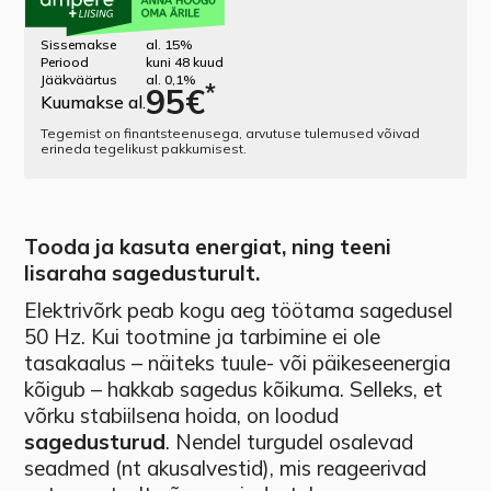
Sissemakse
al. 15%
Periood
kuni 48 kuud
Jääkväärtus
al. 0,1%
*
95
€
Kuumakse al.
Tegemist on finantsteenusega, arvutuse tulemused võivad
erineda tegelikust pakkumisest.
Tooda ja kasuta energiat, ning teeni
lisaraha sagedusturult.
Elektrivõrk peab kogu aeg töötama sagedusel
50 Hz. Kui tootmine ja tarbimine ei ole
tasakaalus – näiteks tuule- või päikeseenergia
kõigub – hakkab sagedus kõikuma. Selleks, et
võrku stabiilsena hoida, on loodud
sagedusturud
. Nendel turgudel osalevad
seadmed (nt akusalvestid), mis reageerivad