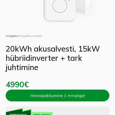
Ampere+
Eripakkumised
>
>
20kWh akusalvesti, 15kW
hübriidinverter + tark
juhtimine
4990
€
Hinnapakkumine 1 minutiga!