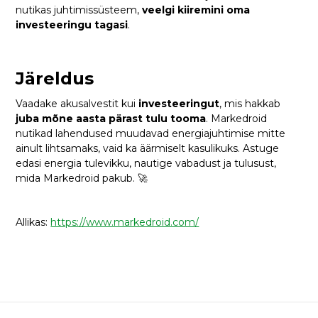
nutikas juhtimissüsteem,
veelgi kiiremini oma
investeeringu tagasi
.
Järeldus
Vaadake akusalvestit kui
investeeringut
, mis hakkab
juba mõne aasta pärast tulu tooma
. Markedroid
nutikad lahendused muudavad energiajuhtimise mitte
ainult lihtsamaks, vaid ka äärmiselt kasulikuks. Astuge
edasi energia tulevikku, nautige vabadust ja tulusust,
mida Markedroid pakub. 🚀
Allikas:
https://www.markedroid.com/