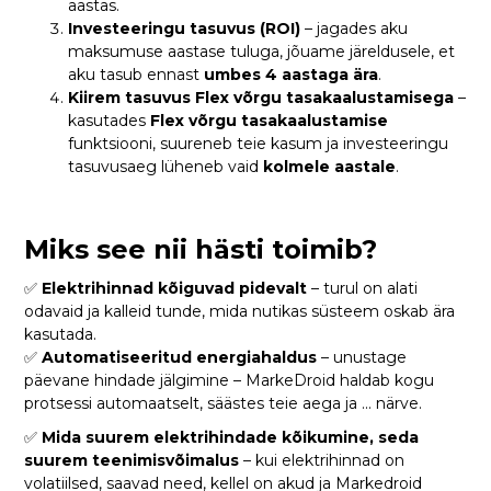
aastas.
Investeeringu tasuvus (ROI)
– jagades aku
maksumuse aastase tuluga, jõuame järeldusele, et
aku tasub ennast
umbes 4 aastaga ära
.
Kiirem tasuvus Flex võrgu tasakaalustamisega
–
kasutades
Flex võrgu tasakaalustamise
funktsiooni, suureneb teie kasum ja investeeringu
tasuvusaeg lüheneb vaid
kolmele aastale
.
Miks see nii hästi toimib?
✅
Elektrihinnad kõiguvad pidevalt
– turul on alati
odavaid ja kalleid tunde, mida nutikas süsteem oskab ära
kasutada.
✅
Automatiseeritud energiahaldus
– unustage
päevane hindade jälgimine – MarkeDroid haldab kogu
protsessi automaatselt, säästes teie aega ja ... närve.
✅
Mida suurem elektrihindade kõikumine, seda
suurem teenimisvõimalus
– kui elektrihinnad on
volatiilsed, saavad need, kellel on akud ja Markedroid