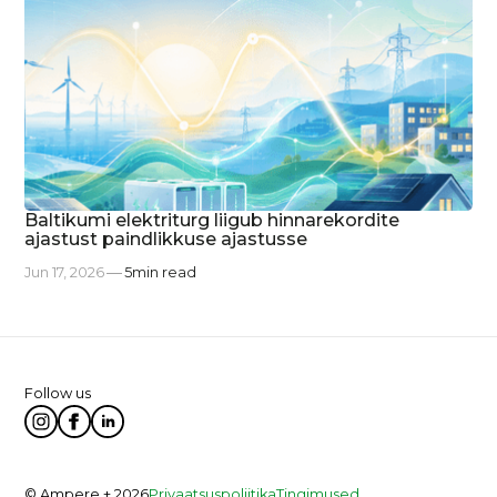
Baltikumi elektriturg liigub hinnarekordite
ajastust paindlikkuse ajastusse
Jun 17, 2026
5
min read
Follow us
© Ampere + 2026
Privaatsuspoliitika
Tingimused