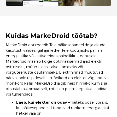
Kuidas MarkeDroid töötab?
MarkeDroid optimeerib Teie päikesepaneelide ja akude
kasutust, valides igal ajahetkel Teie kodu jaoks parima
energiaallika või aktiveerides paindlikkusteenuseid.
Markedroid määrab kõige optimaalsemad ajad elektri
ostmiseks, müümiseks, salvestamiseks või
võrguteenuste osutamiseks. Elektrihinnad muutuvad
päeva jooksul pidevalt – mõnikord on elekter väga odav,
mõnikord kallis. MarkeDroid jälgib neid hinnakõikumisi ja
otsustab automaatselt, millal on parim aeg akut laadida
või tühjendada.
Laeb, kui elekter on odav
– näiteks öösel või siis,
kui päikesepaneelid toodavad rohkem energiat, kui
hetkel vaja on.