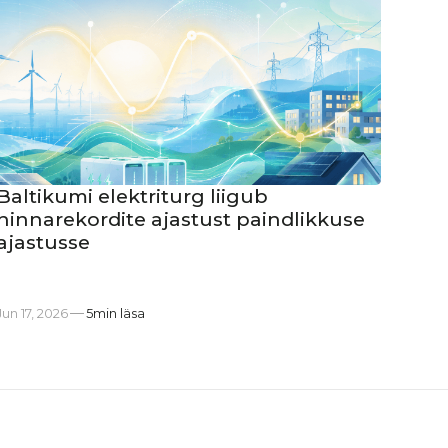
Baltikumi elektriturg liigub
hinnarekordite ajastust paindlikkuse
ajastusse
Jun 17, 2026
5
min läsa