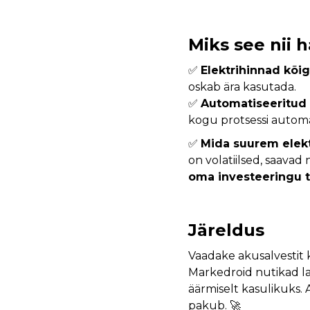
Miks see nii h
✅
Elektrihinnad kõi
oskab ära kasutada.
✅
Automatiseeritud
kogu protsessi automaat
✅
Mida suurem elek
on volatiilsed, saavad
oma investeeringu t
Järeldus
Vaadake akusalvestit 
Markedroid nutikad l
äärmiselt kasulikuks.
pakub. 🚀