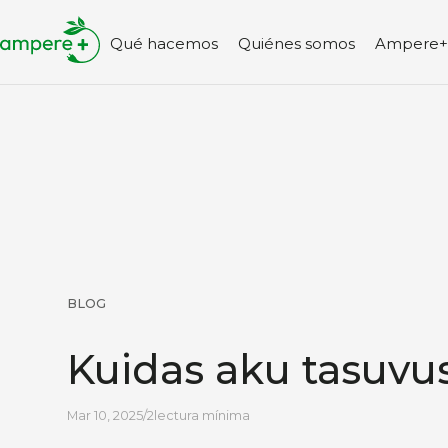
Qué hacemos
Quiénes somos
Ampere+ l
BLOG
Kuidas aku tasuvu
Mar 10, 2025
/
2
lectura mínima