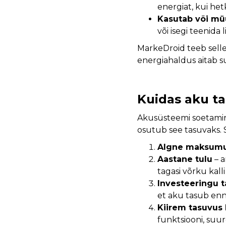
energiat, kui het
Kasutab või müü
või isegi teenida l
MarkeDroid teeb selle 
energiahaldus aitab s
Kuidas aku t
Akusüsteemi soetamine
osutub see tasuvaks. 
Algne maksum
Aastane tulu
– a
tagasi võrku kalli
Investeeringu t
et aku tasub en
Kiirem tasuvus
funktsiooni, suu