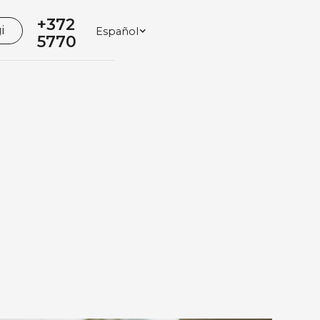
+372
i
Español
5770
2007