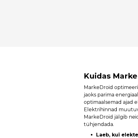
Kuidas Marke
MarkeDroid optimeerib
jaoks parima energiaa
optimaalsemad ajad el
Elektrihinnad muutuva
MarkeDroid jälgib neid
tühjendada.
Laeb, kui elekt