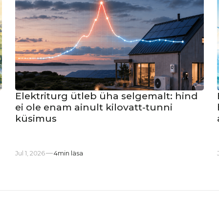
Elektriturg ütleb üha selgemalt: hind
ei ole enam ainult kilovatt-tunni
küsimus
Jul 1, 2026
4
min läsa