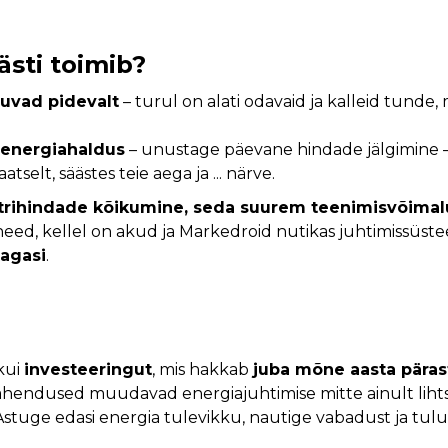
ästi toimib?
guvad pidevalt
– turul on alati odavaid ja kalleid tunde
 energiahaldus
– unustage päevane hindade jälgimine 
selt, säästes teie aega ja ... närve.
trihindade kõikumine, seda suurem teenimisvõimal
 need, kellel on akud ja Markedroid nutikas juhtimissüst
agasi
.
kui
investeeringut
, mis hakkab
juba mõne aasta päras
ahendused muudavad energiajuhtimise mitte ainult lihts
 Astuge edasi energia tulevikku, nautige vabadust ja tul