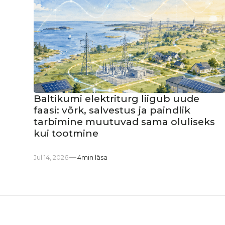
Baltikumi elektriturg liigub uude
faasi: võrk, salvestus ja paindlik
tarbimine muutuvad sama oluliseks
kui tootmine
Jul 14, 2026
4
min läsa