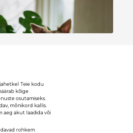
ajahetkel Teie kodu
määrab kõige
enuste osutamiseks.
av, mõnikord kallis.
m aeg akut laadida või
toodavad rohkem