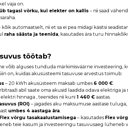
kel vaja on.
b tagasi võrku, kui elekter on kallis
– nii saad vähen
isaraha.
kõik automaatselt, nii et sa ei pea midagi käsitsi seadist
ul
raha säästa ja teenida
, kasutades ära turu hinnakõik
asuvus töötab?
 võib alguses tunduda märkimisväärne investeering, kui
Siin on, kuidas akusüsteemi tasuvuse arvestus toimub:
us
– 20 kWh akusüsteem maksab umbes
6 000 €
.
rbitraaži abil saate oma akusid laadida odava elektriga j
 elektri hinnaga , teenides nii kuni
1 460 €
aastas.
asuvus (ROI)
– jagades aku maksumuse aastase tuluga, 
nast
umbes 4 aastaga ära
.
 Flex võrgu tasakaalustamisega
– kasutades
Flex võr
reneb teie kasum ja investeeringu tasuvusaeg lüheneb 