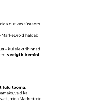
, mida nutikas süsteem
– MarkeDroid haldab
us
– kui elektrihinnad
eem,
veelgi kiiremini
t tulu tooma
.
amaks, vaid ka
usust, mida Markedroid