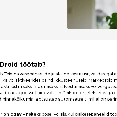
Droid töötab?
 Teie päikesepaneelide ja akude kasutust, valides igal 
llika või aktiveerides paindlikkusteenuseid. Markedroid 
ektri ostmiseks, müümiseks, salvestamiseks või võrgute
d päeva jooksul pidevalt – mõnikord on elekter väga od
 hinnakõikumisi ja otsustab automaatselt, millal on pari
er on odav
– näiteks öösel või siis, kui päikesepaneelid 