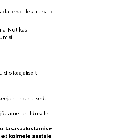
dada oma elektriarveid
ama. Nutikas
umisi.
d pikaajaliselt
a seejärel müüa seda
jõuame järeldusele,
gu tasakaalustamise
vaid
kolmele aastale
.